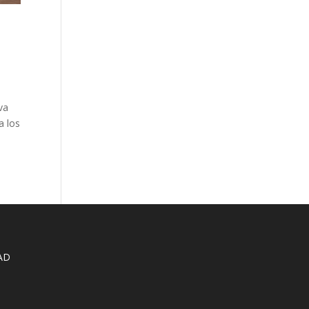
va
a los
AD