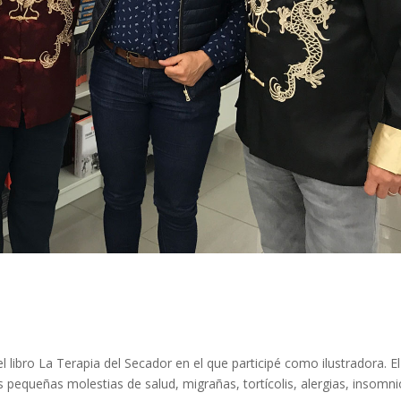
 libro La Terapia del Secador en el que participé como ilustradora. El
 pequeñas molestias de salud, migrañas, tortícolis, alergias, insomni