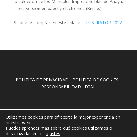
la colección de los Manuales Imprescindibles de Anaya.
Tiene versión en papel y electrónica (Kindle.)
Se puede comprar en este enlace:
ILLUSTRATOR 2022
POLÍTICA DE PRIVACIDAD
-
POLÍTICA DE COOKIES
-
RESPONSABILIDAD LEGAL
Utilizamos cookies para ofrecerte la mejor experiencia en
nuestra web.
Puedes aprender más sobre qué cookies utilizamos o
desactivarlas en los
ajustes
.