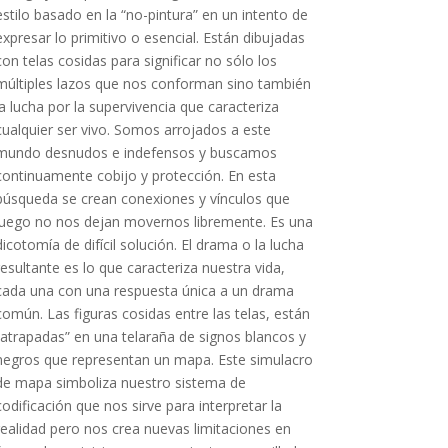
estilo basado en la “no-pintura” en un intento de
expresar lo primitivo o esencial. Están dibujadas
con telas cosidas para significar no sólo los
múltiples lazos que nos conforman sino también
la lucha por la supervivencia que caracteriza
cualquier ser vivo. Somos arrojados a este
mundo desnudos e indefensos y buscamos
continuamente cobijo y protección. En esta
búsqueda se crean conexiones y vínculos que
luego no nos dejan movernos libremente. Es una
dicotomía de difícil solución. El drama o la lucha
resultante es lo que caracteriza nuestra vida,
cada una con una respuesta única a un drama
común. Las figuras cosidas entre las telas, están
“atrapadas” en una telaraña de signos blancos y
negros que representan un mapa. Este simulacro
de mapa simboliza nuestro sistema de
codificación que nos sirve para interpretar la
realidad pero nos crea nuevas limitaciones en