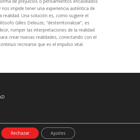
forma de prejuicios o pensamientos encasillados
y nos impide tener una experiencia auténtica de
la realidad. Una solución es, como sugiere el
filósofo Gilles Deleuze, “desterritorializar”, es
decir, romper las interpretaciones de la realidad
para crear nuevas realidades, conectando con el
continuo recrearse que es el impulso vital.
AD
Rechazar
Ajustes