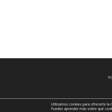
P
Utilizamos cookies para ofrecerte la
Laura Apolonio © 2026
Puedes aprender más sobre qué cooki